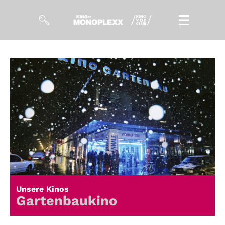
Filme
Magazin
Kuratierungen
Events
So geht’s
Filmpakete
Unsere Kinos
Gutscheine
Gartenbaukino
& Filmpässe