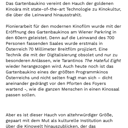
Account
Das Gartenbaukino vereint den Hauch der goldenen
Kinoära mit state-of-the-art Technologie zu Kinokultur,
Suche
die über die Leinwand hinausstrahlt.
Pionierarbeit für den modernen Kinofilm wurde mit der
Eröffnung des Gartenbaukinos am Wiener Parkring in
den 60ern geleistet. Denn auf die Leinwand des 700
Personen fassenden Saales wurde erstmals in
Österreich 70 Millimeter Breitfilm projiziert. Eine
Technik die mit der Digitalisierung obsolet und nur zu
besonderen Anlässen, wie Tarantinos
The Hateful Eight
wieder herangezogen wird. Auch heute noch ist das
Gartenbaukino eines der größten Programmkinos
Österreichs und nicht selten fragt man sich – dicht
aneinander gedrängt vor den Pforten des Foyers
wartend -, wie die ganzen Menschen in einen Kinosaal
passen sollen.
Aber es ist dieser Hauch von altehrwürdiger Größe,
gepaart mit dem Mut als kulturelle Institution auch
über die Kinowelt hinauszublicken, der das