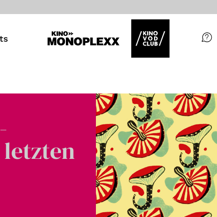
ts
Filme
Magazin
Kuratierungen
-
Events
 letzten
So geht’s
Filmpakete