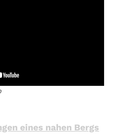
0
gen eines nahen Bergs