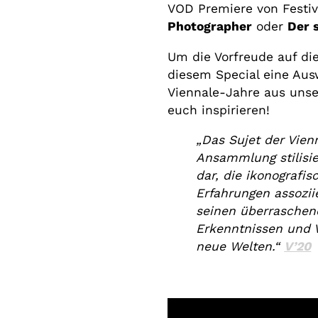
VOD Premiere von Festi
Photographer
oder
Der 
Um die Vorfreude auf di
diesem Special eine Aus
Viennale-Jahre aus uns
euch inspirieren!
„Das Sujet der Vienn
Ansammlung stilisie
dar, die ikonografis
Erfahrungen assozii
seinen überraschen
Erkenntnissen und V
neue Welten.“
V’20