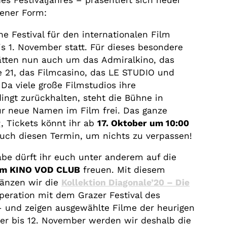
des Festivaljahres – präsentiert sich heuer
sener Form:
he Festival für den internationalen Film
is 1. November statt. Für dieses besondere
ätten nun auch um das Admiralkino, das
re 21, das Filmcasino, das LE STUDIO und
 Da viele große Filmstudios ihre
ngt zurückhalten, steht die Bühne in
ür neue Namen im Film frei. Das ganze
r
, Tickets könnt ihr ab
17. Oktober um 10:00
euch diesen Termin, um nichts zu verpassen!
abe dürft ihr euch unter anderem auf die
 im KINO VOD CLUB
freuen. Mit diesem
gänzen wir die
Kollektion Diagonale’20 – Die
peration mit dem Grazer Festival des
– und zeigen ausgewählte Filme der heurigen
ber bis 12. November werden wir deshalb die