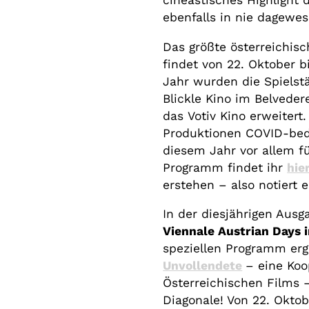
cineastisches Highlight 
ebenfalls in nie dagewe
Das größte österreichisc
findet von 22. Oktober b
Jahr wurden die Spielst
Blickle Kino im Belvede
das Votiv Kino erweitert.
Produktionen COVID-bedi
diesem Jahr vor allem f
Programm findet ihr
hie
erstehen – also notiert 
In der diesjährigen Ausg
Viennale Austrian Days
speziellen Programm er
Unvollendete
– eine Koo
Österreichischen Films 
Diagonale! Von 22. Okto