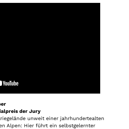
ber
ialpreis der Jury
triegelände unweit einer jahrhundertealten
en Alpen: Hier führt ein selbstgelernter