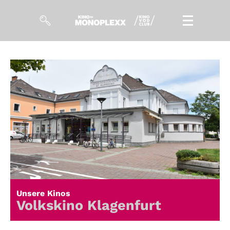
Filme
Magazin
Kuratierungen
Events
So geht’s
Filmpakete
Unsere Kinos
Gutscheine
Volkskino Klagenfurt
& Filmpässe