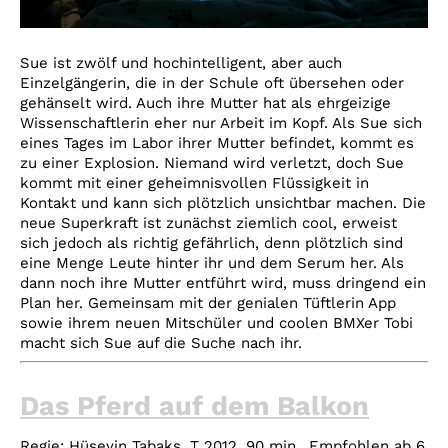
Sue ist zwölf und hochintelligent, aber auch
Einzelgängerin, die in der Schule oft übersehen oder
gehänselt wird. Auch ihre Mutter hat als ehrgeizige
Wissenschaftlerin eher nur Arbeit im Kopf. Als Sue sich
eines Tages im Labor ihrer Mutter befindet, kommt es
zu einer Explosion. Niemand wird verletzt, doch Sue
kommt mit einer geheimnisvollen Flüssigkeit in
Kontakt und kann sich plötzlich unsichtbar machen. Die
neue Superkraft ist zunächst ziemlich cool, erweist
sich jedoch als richtig gefährlich, denn plötzlich sind
eine Menge Leute hinter ihr und dem Serum her. Als
dann noch ihre Mutter entführt wird, muss dringend ein
Plan her. Gemeinsam mit der genialen Tüftlerin App
sowie ihrem neuen Mitschüler und coolen BMXer Tobi
macht sich Sue auf die Suche nach ihr.
Das Pferd auf dem Balkon
Regie: Hüseyin Tabaks, T 2012, 90 min., Empfohlen ab 6