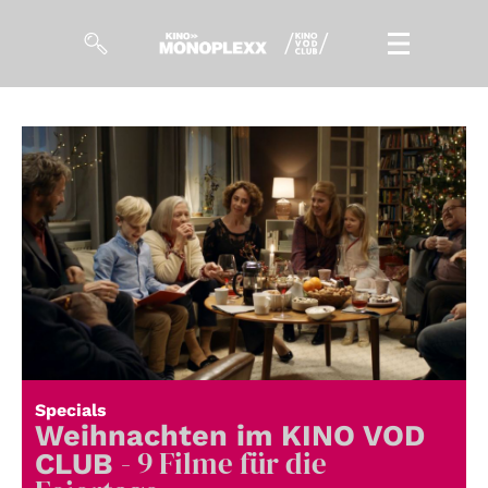
Filme
Magazin
Kuratierungen
Events
So geht’s
Filmpakete
Specials
Gutscheine
Weihnachten im KINO VOD
& Filmpässe
- 9 Filme für die
CLUB