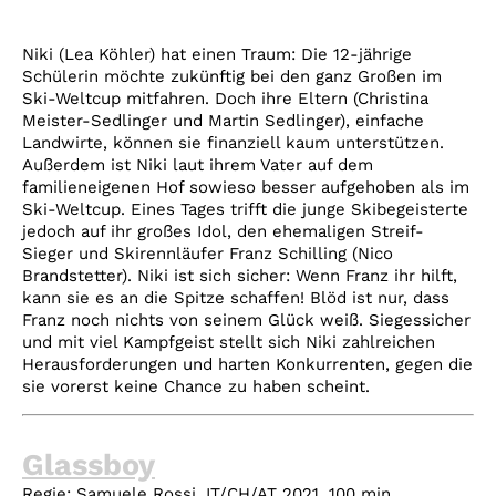
Niki (Lea Köhler) hat einen Traum: Die 12-jährige
Schülerin möchte zukünftig bei den ganz Großen im
Ski-Weltcup mitfahren. Doch ihre Eltern (Christina
Meister-Sedlinger und Martin Sedlinger), einfache
Landwirte, können sie finanziell kaum unterstützen.
Außerdem ist Niki laut ihrem Vater auf dem
familieneigenen Hof sowieso besser aufgehoben als im
Ski-Weltcup. Eines Tages trifft die junge Skibegeisterte
jedoch auf ihr großes Idol, den ehemaligen Streif-
Sieger und Skirennläufer Franz Schilling (Nico
Brandstetter). Niki ist sich sicher: Wenn Franz ihr hilft,
kann sie es an die Spitze schaffen! Blöd ist nur, dass
Franz noch nichts von seinem Glück weiß. Siegessicher
und mit viel Kampfgeist stellt sich Niki zahlreichen
Herausforderungen und harten Konkurrenten, gegen die
sie vorerst keine Chance zu haben scheint.
Glassboy
Regie: Samuele Rossi, IT/CH/AT 2021, 100 min,