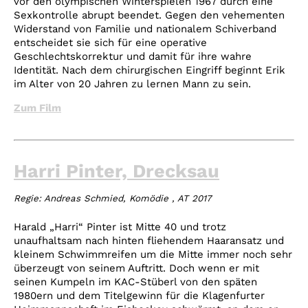
vor den olympischen Winterspielen 1967 durch eine
Sexkontrolle abrupt beendet. Gegen den vehementen
Widerstand von Familie und nationalem Schiverband
entscheidet sie sich für eine operative
Geschlechtskorrektur und damit für ihre wahre
Identität. Nach dem chirurgischen Eingriff beginnt Erik
im Alter von 20 Jahren zu lernen Mann zu sein.
Zum Film
Harri Pinter, Drecksau
Regie: Andreas Schmied, Komödie , AT 2017
Harald „Harri“ Pinter ist Mitte 40 und trotz
unaufhaltsam nach hinten fliehendem Haaransatz und
kleinem Schwimmreifen um die Mitte immer noch sehr
überzeugt von seinem Auftritt. Doch wenn er mit
seinen Kumpeln im KAC-Stüberl von den späten
1980ern und dem Titelgewinn für die Klagenfurter