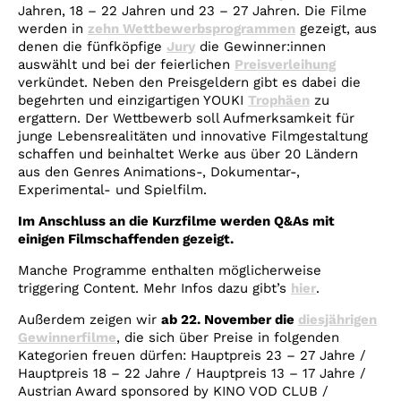
Jahren, 18 – 22 Jahren und 23 – 27 Jahren. Die Filme
werden in
zehn Wettbewerbsprogrammen
gezeigt, aus
denen die fünfköpfige
Jury
die Gewinner:innen
auswählt und bei der feierlichen
Preisverleihung
verkündet. Neben den Preisgeldern gibt es dabei die
begehrten und einzigartigen YOUKI
Trophäen
zu
ergattern. Der Wettbewerb soll Aufmerksamkeit für
junge Lebensrealitäten und innovative Filmgestaltung
schaffen und beinhaltet Werke aus über 20 Ländern
aus den Genres Animations-, Dokumentar-,
Experimental- und Spielfilm.
Im Anschluss an die Kurzfilme werden Q&As mit
einigen Filmschaffenden gezeigt.
Manche Programme enthalten möglicherweise
triggering Content. Mehr Infos dazu gibt’s
hier
.
Außerdem zeigen wir
ab 22. November die
diesjährigen
Gewinnerfilme
, die sich über Preise in folgenden
Kategorien freuen dürfen: Hauptpreis 23 – 27 Jahre /
Hauptpreis 18 – 22 Jahre / Hauptpreis 13 – 17 Jahre /
Austrian Award sponsored by KINO VOD CLUB /