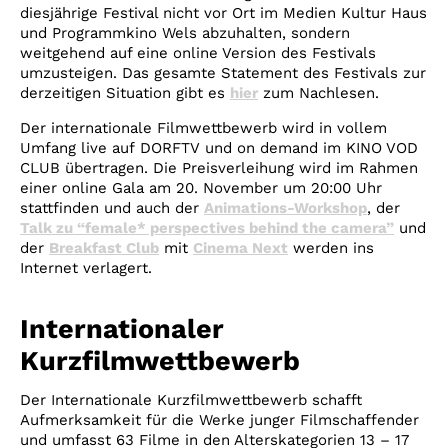
diesjährige Festival nicht vor Ort im Medien Kultur Haus
und Programmkino Wels abzuhalten, sondern
weitgehend auf eine online Version des Festivals
umzusteigen. Das gesamte Statement des Festivals zur
derzeitigen Situation gibt es
hier
zum Nachlesen.
Der internationale Filmwettbewerb wird in vollem
Umfang live auf DORFTV und on demand im KINO VOD
CLUB übertragen. Die Preisverleihung wird im Rahmen
einer online Gala am 20. November um 20:00 Uhr
stattfinden und auch der
Animations-Workshop
, der
Talk zu “female* perspectives behind the camera”
und
der
Breakfast Club
mit
Cinema Next
werden ins
Internet verlagert.
Internationaler
Kurzfilmwettbewerb
Der Internationale Kurzfilmwettbewerb schafft
Aufmerksamkeit für die Werke junger Filmschaffender
und umfasst 63 Filme in den Alterskategorien 13 – 17