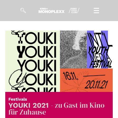
Filme
Magazin
Kuratierungen
Events
So geht’s
Filmpakete
Festivals
- zu Gast im Kino
Gutscheine
YOUKI 2021
& Filmpässe
für Zuhause