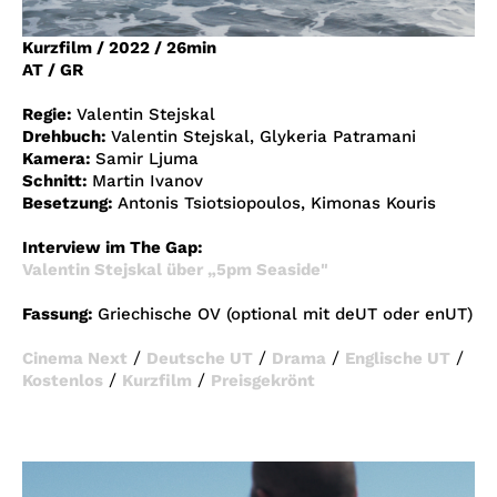
Account
Kurzfilm
/
2022
/
26min
Suche
AT / GR
Regie:
Valentin Stejskal
Drehbuch:
Valentin Stejskal, Glykeria Patramani
Kamera:
Samir Ljuma
Schnitt:
Martin Ivanov
Besetzung:
Antonis Tsiotsiopoulos, Kimonas Kouris
Interview im The Gap:
Valentin Stejskal über „5pm Seaside"
Fassung:
Griechische OV (optional mit deUT oder enUT)
/
/
/
/
Cinema Next
Deutsche UT
Drama
Englische UT
/
/
Kostenlos
Kurzfilm
Preisgekrönt