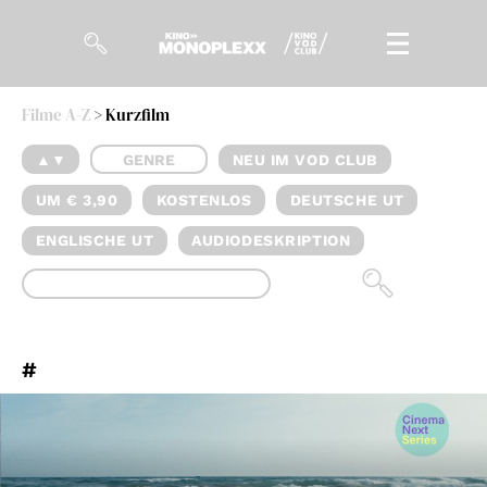
Filme A-Z
> Kurzfilm
Filme
▲▼
GENRE
NEU IM VOD CLUB
Magazin
UM € 3,90
KOSTENLOS
DEUTSCHE UT
Kuratierungen
ENGLISCHE UT
AUDIODESKRIPTION
Events
So geht’s
#
Filmpakete
Gutscheine
& Filmpässe