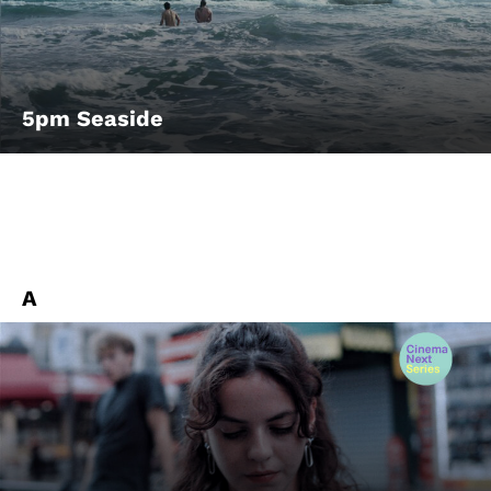
Account
Suche
5pm Seaside
A