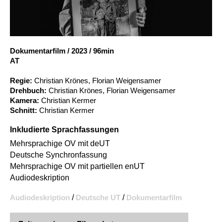
Account
Suche
Dokumentarfilm
/
2023
/
96min
AT
Regie:
Christian Krönes, Florian Weigensamer
Drehbuch:
Christian Krönes, Florian Weigensamer
Kamera:
Christian Kermer
Schnitt:
Christian Kermer
Inkludierte Sprachfassungen
Mehrsprachige OV mit deUT
Deutsche Synchronfassung
Mehrsprachige OV mit partiellen enUT
Audiodeskription
Audiodeskription
/
Deutsche UT
/
Dokumentarfilm