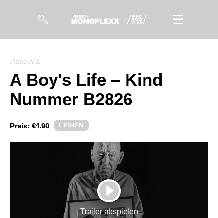
Filme
Filme A-Z
A Boy's Life – Kind
Magazin
Nummer B2826
Kuratierungen
Events
LEIHEN
Preis:
€4.90
So geht’s
Filmpakete
Gutscheine
PLAY
& Filmpässe
Trailer abspielen