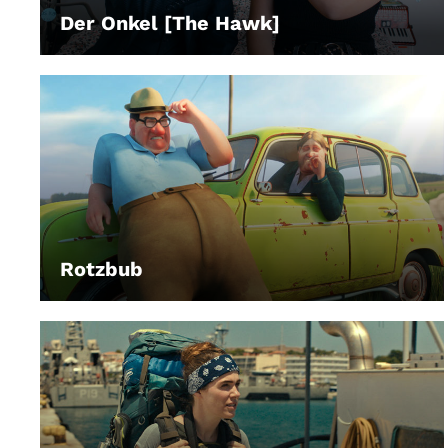
Der Onkel [The Hawk]
LEIHEN
Rotzbub
LEIHEN