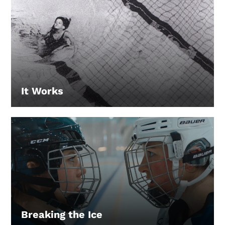
It Works
LEIHEN
Breaking the Ice
LEIHEN