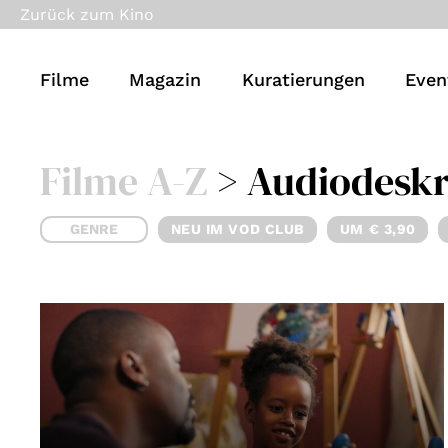
Zurück zum Kino
Filme
Magazin
Kuratierungen
Even
Filme A-Z
> Audiodeskr
GENRE
NEU IM VOD CLUB
UM € 3,90