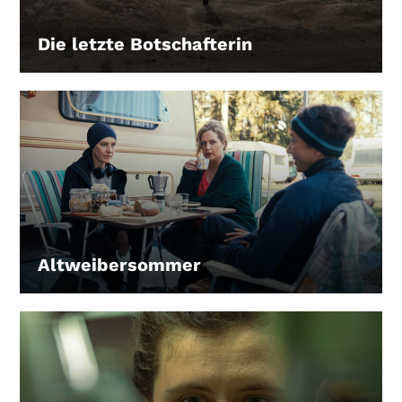
Gutscheine
& Filmpässe
Die letzte Botschafterin
LEIHEN
Account
Suche
Altweibersommer
LEIHEN