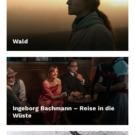
Wald
LEIHEN
Ingeborg Bachmann – Reise in die
Wüste
LEIHEN