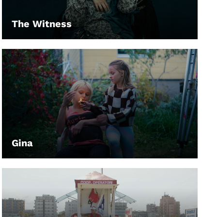
The Witness
LEIHEN
Gina
LEIHEN