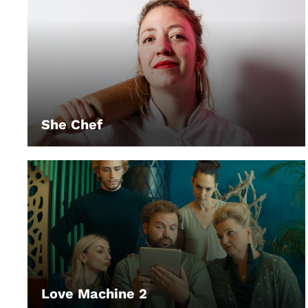
She Chef
LEIHEN
Love Machine 2
LEIHEN