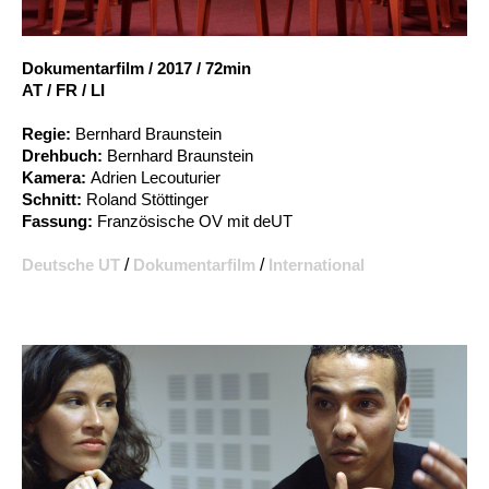
Account
Suche
Dokumentarfilm
/
2017
/
72min
AT / FR / LI
Regie:
Bernhard Braunstein
Drehbuch:
Bernhard Braunstein
Kamera:
Adrien Lecouturier
Schnitt:
Roland Stöttinger
Fassung:
Französische OV mit deUT
Deutsche UT
/
Dokumentarfilm
/
International