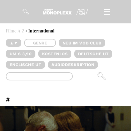
Filme A-Z
> International
Filme
▲▼
GENRE
NEU IM VOD CLUB
Magazin
UM € 3,90
KOSTENLOS
DEUTSCHE UT
Kuratierungen
ENGLISCHE UT
AUDIODESKRIPTION
Events
So geht’s
#
Filmpakete
Gutscheine
& Filmpässe