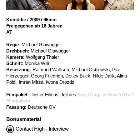
Account
Suche
Komödie
/
2009
/
95min
Freigegeben ab 16 Jahren
AT
Regie:
Michael Glawogger
Drehbuch:
Michael Glawogger
Kamera:
Wolfgang Thaler
Schnitt:
Monika Willi
Besetzung:
Raimund Wallisch, Michael Ostrowski, Pia
Hierzegger, Georg Friedrich, Detlev Buck, Hilde Dalik, Alina
Pölzl, Imran Mirza, Iwona Drozdz
Filmpaket:
Dieser Film ist Teil des
Sex, Drugs & Rock'n'Roll
Filmpakets
Fassung:
Deutsche OV
Bonusmaterial
Contact High - Interview