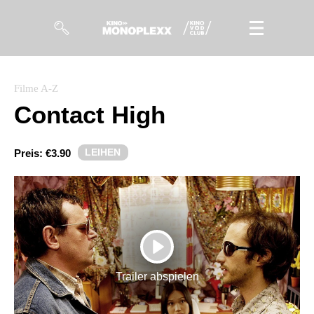
Filme
Filme A-Z
Contact High
Magazin
Kuratierungen
LEIHEN
Preis:
€3.90
Events
So geht’s
Filmpakete
PLAY
Gutscheine
Trailer abspielen
& Filmpässe