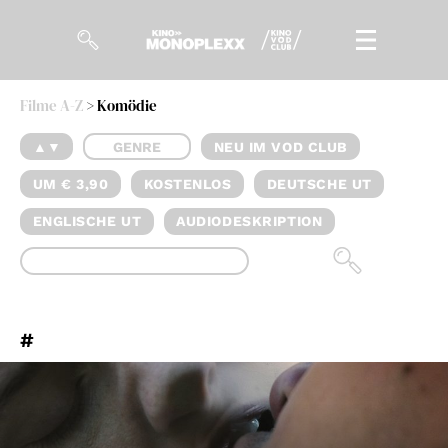
Filme A-Z
> Komödie
Filme
▲▼
GENRE
NEU IM VOD CLUB
Magazin
UM € 3,90
KOSTENLOS
DEUTSCHE UT
Kuratierungen
ENGLISCHE UT
AUDIODESKRIPTION
Events
So geht’s
#
Filmpakete
Gutscheine
& Filmpässe