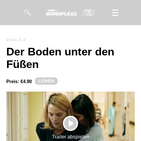
Filme
Filme A-Z
Der Boden unter den
Magazin
Füßen
Kuratierungen
Events
LEIHEN
Preis:
€4.90
So geht’s
Filmpakete
Gutscheine
PLAY
& Filmpässe
Trailer abspielen