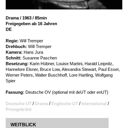
Account
Suche
Drama
/
1963
/
85min
Freigegeben ab 16 Jahren
DE
Regie:
Will Tremper
Drehbuch:
Will Tremper
Kamera:
Hans Jura
Schnitt:
Susanne Paschen
Besetzung:
Karin Hübner, Louise Martini, Harald Leipnitz,
Hannelore Elsner, Bruce Low, Alexandra Stewart, Paul Esser,
Werner Peters, Walter Buschhoff, Lore Hartling, Wolfgang
Spier
Fassung:
Deutsche OV (optional mit deUT oder enUT)
Deutsche UT
/
Drama
/
Englische UT
/
International
/
Preisgekrönt
WEITBLICK