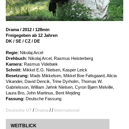
Account
Suche
Drama
/
2012
/
128min
Freigegeben ab 12 Jahren
DK / SE / CZ / DE
Regie:
Nikolaj Arcel
Drehbuch:
Nikolaj Arcel, Rasmus Heisterberg
Kamera:
Rasmus Videbæk
Schnitt:
Mikkel E.G. Nielsen, Kasper Leick
Besetzung:
Mads Mikkelsen, Mikkel Boe Følsgaard, Alicia
Vikander, David Dencik, Trine Dyrholm, Thomas W.
Gabrielsson, William Jøhnk Nielsen, Cyron Bjørn Melville,
Laura Bro, John Martinus, Bent Mejding
Fassung:
Deutsche Fassung
Deutsche UT
/
Drama
/ /
International
WEITBLICK