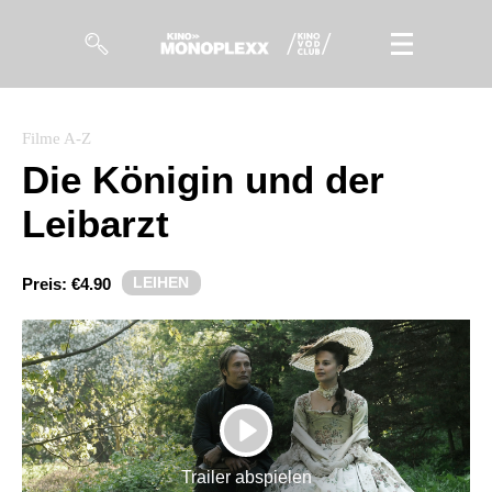
Filme
Filme A-Z
Die Königin und der
Magazin
Leibarzt
Kuratierungen
Events
LEIHEN
Preis:
€4.90
So geht’s
Filmpakete
Gutscheine
PLAY
& Filmpässe
Trailer abspielen