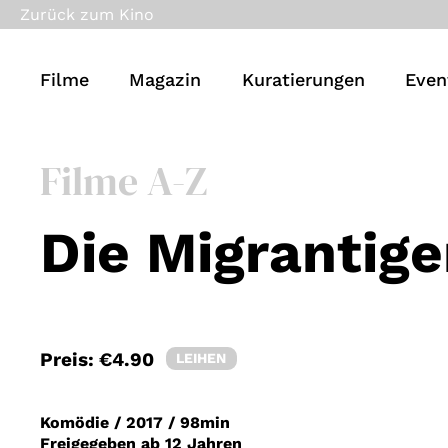
Zurück zum Kino
Filme
Magazin
Kuratierungen
Even
Filme A-Z
Die Migrantig
Preis:
€4.90
LEIHEN
Komödie
/
2017
/
98min
Freigegeben ab 12 Jahren