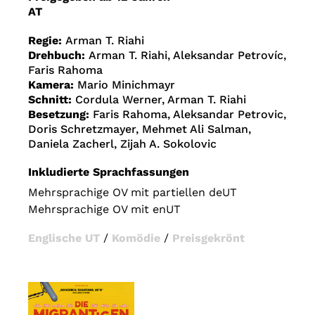
AT
Regie:
Arman T. Riahi
Drehbuch:
Arman T. Riahi, Aleksandar Petrovíc,
Faris Rahoma
Kamera:
Mario Minichmayr
Schnitt:
Cordula Werner, Arman T. Riahi
Besetzung:
Faris Rahoma, Aleksandar Petrovic,
Doris Schretzmayer, Mehmet Ali Salman,
Daniela Zacherl, Zijah A. Sokolovic
Inkludierte Sprachfassungen
Mehrsprachige OV mit partiellen deUT
Mehrsprachige OV mit enUT
Englische UT
/
Komödie
/
Preisgekrönt