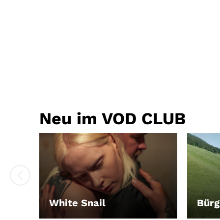
Neu im VOD CLUB
White Snail
Bürg
LEIH