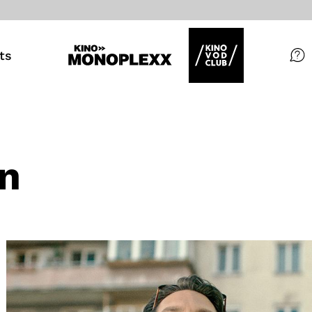
ts
Filme
Magazin
Kuratierungen
en
Events
So geht’s
Filmpakete