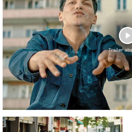
Gutscheine
& Filmpässe
Account
Suche
P
Trailer ab