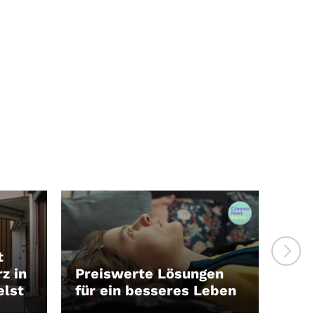
t
z in
Preiswerte Lösungen
elst
für ein besseres Leben
750
LEIHEN
LEI