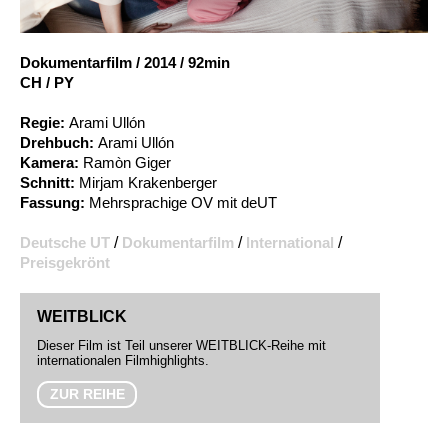
Account
Suche
Dokumentarfilm
/
2014
/
92min
CH / PY
Regie:
Arami Ullón
Drehbuch:
Arami Ullón
Kamera:
Ramòn Giger
Schnitt:
Mirjam Krakenberger
Fassung:
Mehrsprachige OV mit deUT
Deutsche UT
/
Dokumentarfilm
/
International
/
Preisgekrönt
WEITBLICK
Dieser Film ist Teil unserer WEITBLICK-Reihe mit
internationalen Filmhighlights.
ZUR REIHE