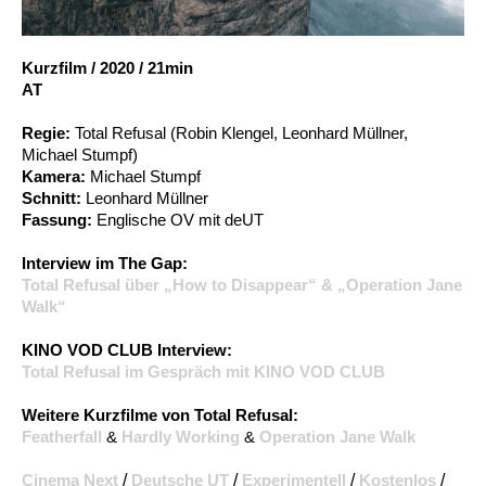
Account
Suche
Kurzfilm
/
2020
/
21min
AT
Regie:
Total Refusal (Robin Klengel, Leonhard Müllner,
Michael Stumpf)
Kamera:
Michael Stumpf
Schnitt:
Leonhard Müllner
Fassung:
Englische OV mit deUT
Interview im The Gap:
Total Refusal über „How to Disappear“ & „Operation Jane
Walk“
KINO VOD CLUB Interview:
Total Refusal im Gespräch mit KINO VOD CLUB
Weitere Kurzfilme von Total Refusal:
Featherfall
&
Hardly Working
&
Operation Jane Walk
Cinema Next
/
Deutsche UT
/
Experimentell
/
Kostenlos
/