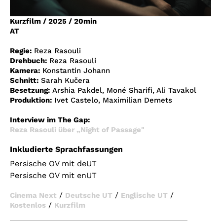
Account
Kurzfilm
/
2025
/
20min
Suche
AT
Regie:
Reza Rasouli
Drehbuch:
Reza Rasouli
Kamera:
Konstantin Johann
Schnitt:
Sarah Kučera
Besetzung:
Arshia Pakdel, Moné Sharifi, Ali Tavakol
Produktion:
Ivet Castelo, Maximilian Demets
Interview im The Gap
:
Reza Rasouli über „Night of Passage"
Inkludierte Sprachfassungen
Persische OV mit deUT
Persische OV mit enUT
/
/
/
Cinema Next
Deutsche UT
Englische UT
/
Kostenlos
Kurzfilm