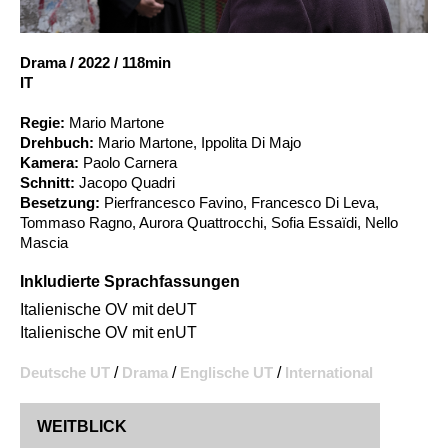
Account
Suche
Drama
/
2022
/
118min
IT
Regie:
Mario Martone
Drehbuch:
Mario Martone, Ippolita Di Majo
Kamera:
Paolo Carnera
Schnitt:
Jacopo Quadri
Besetzung:
Pierfrancesco Favino, Francesco Di Leva,
Tommaso Ragno, Aurora Quattrocchi, Sofia Essaïdi, Nello
Mascia
Inkludierte Sprachfassungen
Italienische OV mit deUT
Italienische OV mit enUT
Deutsche UT
/
Drama
/
Englische UT
/
International
WEITBLICK