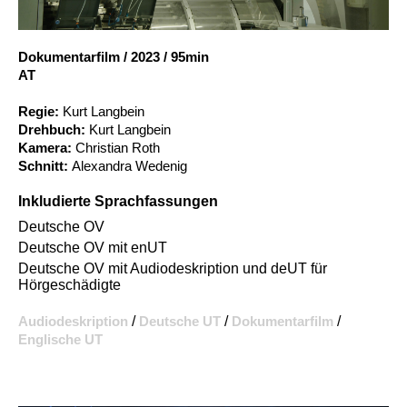
Account
Suche
Dokumentarfilm
/
2023
/
95min
AT
Regie:
Kurt Langbein
Drehbuch:
Kurt Langbein
Kamera:
Christian Roth
Schnitt:
Alexandra Wedenig
Inkludierte Sprachfassungen
Deutsche OV
Deutsche OV mit enUT
Deutsche OV mit Audiodeskription und deUT für
Hörgeschädigte
Audiodeskription
/
Deutsche UT
/
Dokumentarfilm
/
Englische UT