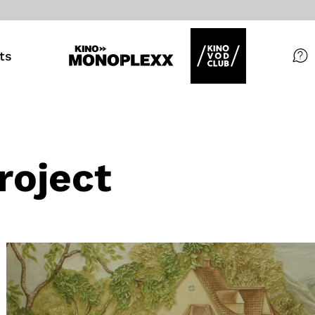
ts
Filme
Magazin
Kuratierungen
roject
Events
So geht’s
Filmpakete