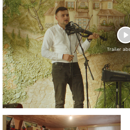
Gutscheine
& Filmpässe
Account
Suche
P
Trailer ab