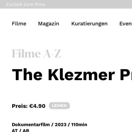
Zurück zum Kino
Filme
Magazin
Kuratierungen
Even
Filme A-Z
The Klezmer P
Preis:
€4.90
LEIHEN
Dokumentarfilm
/
2023
/
110min
AT / AR