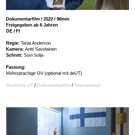
Account
Suche
Dokumentarfilm
/
2022
/
96min
Freigegeben ab 6 Jahren
DE / FI
Regie:
Tania Anderson
Kamera:
Antti Savolainen
Schnitt:
Suvi Solja
Fassung:
Mehrsprachige OV (optional mit deUT)
Deutsche UT
/
Dokumentarfilm
/
International