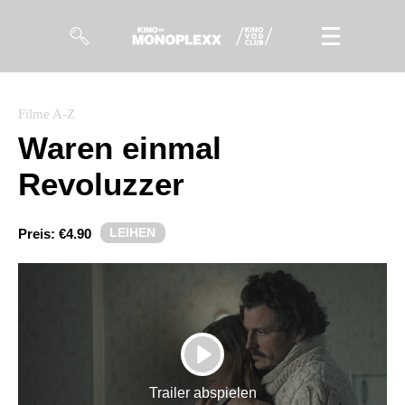
Filme
Filme A-Z
Waren einmal
Magazin
Revoluzzer
Kuratierungen
Events
LEIHEN
Preis:
€4.90
So geht’s
Filmpakete
Gutscheine
PLAY
& Filmpässe
Trailer abspielen