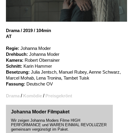
Account
Suche
Drama
/
2019
/
104min
AT
Regie:
Johanna Moder
Drehbuch:
Johanna Moder
Kamera:
Robert Oberrainer
Schnitt:
Karin Hammer
Besetzung:
Julia Jentsch, Manuel Rubey, Aenne Schwarz,
Marcel Mohab, Lena Tronina, Tambet Tuisk
Fassung:
Deutsche OV
Drama
/
Komödie
/
Preisgekrönt
Johanna Moder Filmpaket
Wir zeigen Johanna Moders Filme HIGH
PERFORMANCE und WAREN EINMAL REVOLUZZER
gemeinsam vergünstigt im Paket.