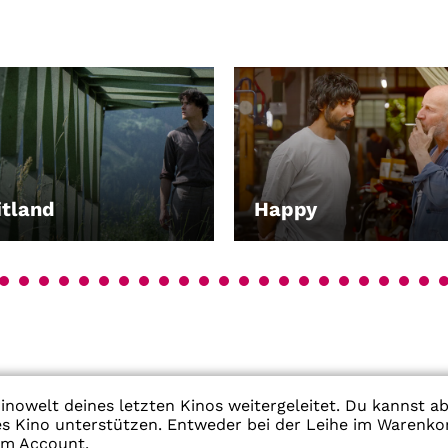
tland
Happy
EN
LEIHEN
inowelt deines letzten Kinos weitergeleitet. Du kannst a
res Kino unterstützen. Entweder bei der Leihe im Warenko
em Account.