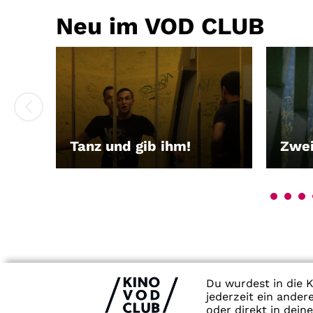
Neu im VOD CLUB
Tanz und gib ihm!
Zwei
LEIHEN
LEIH
Du wurdest in die K
jederzeit ein ande
oder direkt in dein