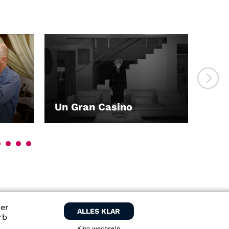
Un Gran Casino
Grü
LEIHEN
ber
ALLES KLAR
rb
Kino wechseln