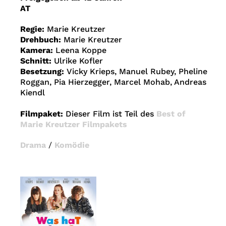
AT
Regie:
Marie Kreutzer
Drehbuch:
Marie Kreutzer
Kamera:
Leena Koppe
Schnitt:
Ulrike Kofler
Besetzung:
Vicky Krieps, Manuel Rubey, Pheline
Roggan, Pia Hierzegger, Marcel Mohab, Andreas
Kiendl
Filmpaket:
Dieser Film ist Teil des
Best of
Marie Kreutzer Filmpakets
Drama
/
Komödie