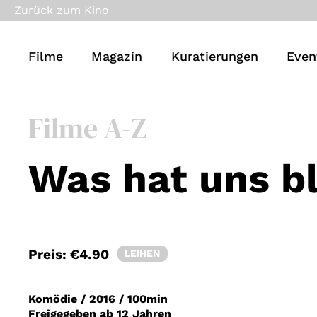
Zurück zum Kino
Filme
Magazin
Kuratierungen
Even
Filme A-Z
Was hat uns bl
Preis:
€4.90
LEIHEN
Komödie
/
2016
/
100min
Freigegeben ab 12 Jahren