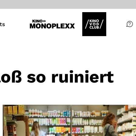
ts
Filme
Magazin
Kuratierungen
oß so ruiniert
Events
So geht’s
Filmpakete