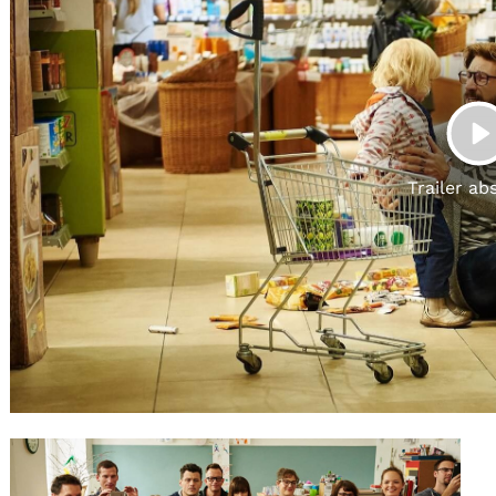
Gutscheine
& Filmpässe
Account
Suche
P
Trailer ab