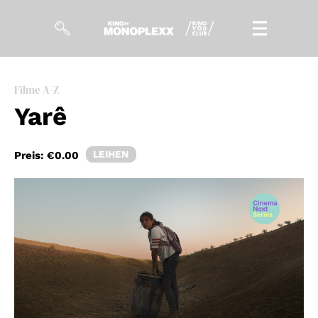
Filme
Filme A-Z
Yarê
Magazin
Kuratierungen
LEIHEN
Preis:
€0.00
Events
So geht’s
Filmpakete
Gutscheine
& Filmpässe