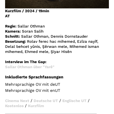
Account
Kurzfilm
/
2024
/
19min
Suche
AT
Regie:
Sallar Othman
Kamera:
Soran Salih
Schnitt:
Sallar Othman, Dennis Dornstauder
Besetzung:
Rolav ferec hac mihemed, Ezîza nayîf,
Delal behcet yûnis, Şêrwan mele, Mihemed isman
mihemed, Ehmed mele, Şiyar Hisên
Interview im The Gap:
Sallar Othman über "Yarê"
Inkludierte Sprachfassungen
Mehrsprachige OV mit deUT
Mehrsprachige OV mit enUT
/
/
/
Cinema Next
Deutsche UT
Englische UT
/
Kostenlos
Kurzfilm