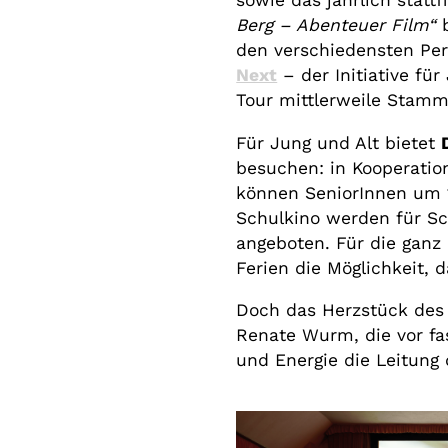
sowie das jährlich statt
Berg – Abenteuer Film“
b
den verschiedensten Pe
Next
– der Initiative für
Tour mittlerweile Stam
Für Jung und Alt bietet
besuchen: in Kooperatio
können SeniorInnen um 
Schulkino werden für Sc
angeboten. Für die ganz
Ferien die Möglichkeit, 
Doch das Herzstück des
Renate Wurm, die vor f
und Energie die Leitun