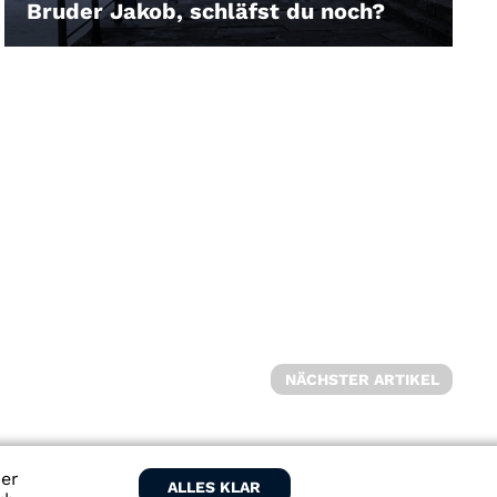
Bruder Jakob, schläfst du noch?
LEIHEN
NÄCHSTER ARTIKEL
ber
ALLES KLAR