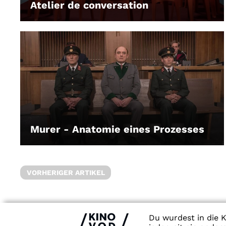
Atelier de conversation
LEIHEN
Murer - Anatomie eines Prozesses
LEIHEN
VORHERIGER ARTIKEL
Du wurdest in die K