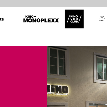
ts
Filme
Magazin
Kuratierungen
Events
So geht’s
Filmpakete