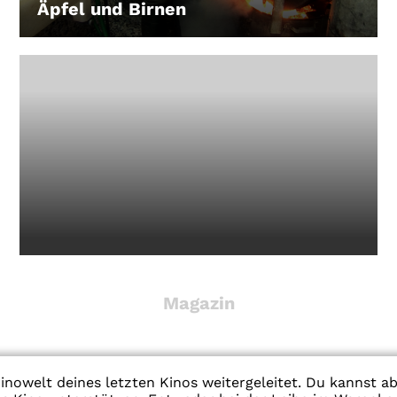
Äpfel und Birnen
LEIHEN
Magazin
inowelt deines letzten Kinos weitergeleitet. Du kannst a