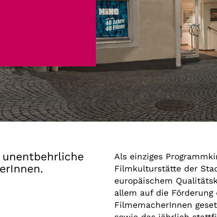
Gutscheine
& Filmpässe
Account
Suche
 unentbehrliche
Als einziges Programmki
erInnen.
Filmkulturstätte der Sta
europäischem Qualitätsk
allem auf die Förderung 
FilmemacherInnen geset