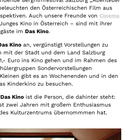
findende Bergfilmfestival Salzburg
„Abenteuer
eleuchten den Österreichischen Film aus
rspektiven. Auch unsere Freunde von
Cinema
 Junges Kino in Österreich – sind mit ihrer
mgäste im
Das Kino
.
Das Kino
an, vergünstigt Vorstellungen zu
n mit der Stadt und dem Land Salzburg
1,- Euro ins Kino gehen und im Rahmen des
hülergruppen Sondervorstellungen
 Kleinen gibt es an Wochenenden und in den
das Kinderkino zu besuchen.
Das Kino
ist die Person, die dahinter steht:
ast zwei Jahren mit großem Enthusiasmus
g des Kulturzentrums übernommmen hat.