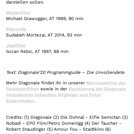
darstellen sollen.
Megacities
Michael Glawogger, AT 1999, 90 min
Macondo
Sudabeh Mortezai, AT 2014, 93 min
Jugofilm
Goran Rebic, AT 1997, 88 min
Text: Diagonale’20 Programmguide – Die Unvollendete
Mehr Diagonale findet ihr in unserer
Retrospektive der
Gewinnerfilme
sowie in der
Kuratierung der Diagonale
Intendanten Sebastian Höglinger und Peter
Schernhuber
.
Credits: (1) Diagonale (2) Die Dohnal - Elfie Semotan (3)
Nobadi - EPO Film/Petro Domenigg (4) Der Taucher -
Robert Staudinger (5) Amour Fou - Stadtkino (6)