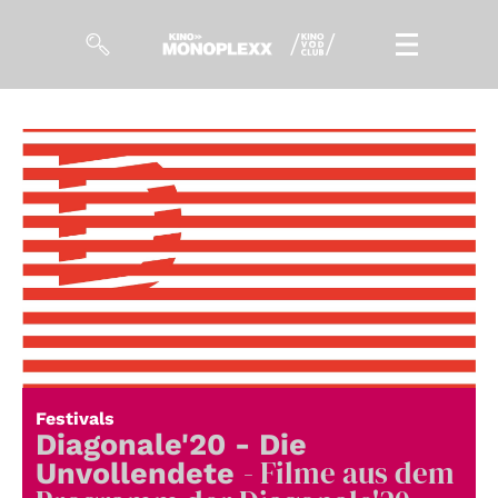
Filme
Magazin
Kuratierungen
Events
So geht’s
Filmpakete
Festivals
Gutscheine
Diagonale'20 - Die
& Filmpässe
- Filme aus dem
Unvollendete