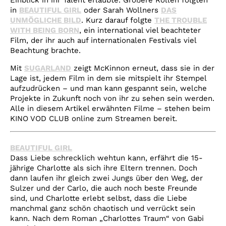
Einblick in ihr Talent erlaubte. Größere Rollen folgten
in
BEAUTIFUL GIRL
oder Sarah Wollners
DAS
UNMÖGLICHE BILD
. Kurz darauf folgte
THE TROUBLE
WITH BEING BORN
, ein international viel beachteter
Film, der ihr auch auf internationalen Festivals viel
Beachtung brachte.
Mit
SUGARLAND
zeigt McKinnon erneut, dass sie in der
Lage ist, jedem Film in dem sie mitspielt ihr Stempel
aufzudrücken – und man kann gespannt sein, welche
Projekte in Zukunft noch von ihr zu sehen sein werden.
Alle in diesem Artikel erwähnten Filme – stehen beim
KINO VOD CLUB online zum Streamen bereit.
BEAUTIFUL GIRL
Dass Liebe schrecklich wehtun kann, erfährt die 15-
jährige Charlotte als sich ihre Eltern trennen. Doch
dann laufen ihr gleich zwei Jungs über den Weg, der
Sulzer und der Carlo, die auch noch beste Freunde
sind, und Charlotte erlebt selbst, dass die Liebe
manchmal ganz schön chaotisch und verrückt sein
kann. Nach dem Roman „Charlottes Traum“ von Gabi