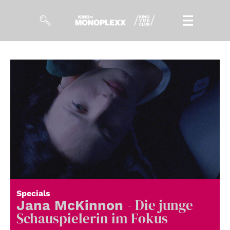
Filme
Magazin
Kuratierungen
Events
So geht’s
Filmpakete
Specials
- Die junge
Gutscheine
Jana McKinnon
& Filmpässe
Schauspielerin im Fokus