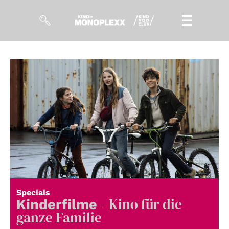
Filme
Magazin
Kuratierungen
Events
So geht’s
Filmpakete
Specials
- Kino für die
Gutscheine
Kinderfilme
& Filmpässe
ganze Familie