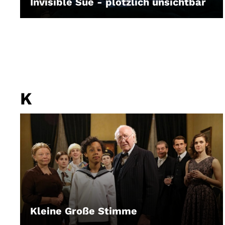
Invisible Sue - plötzlich unsichtbar
LEIHEN
K
Kleine Große Stimme
LEIHEN