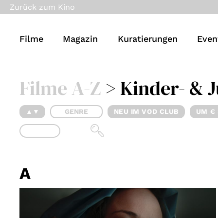
Zurück zum Kino
Filme
Magazin
Kuratierungen
Even
Filme A-Z
> Kinder- & 
▲▼
GENRE
NEU IM VOD CLUB
UM € 
A