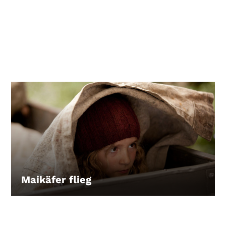
Maikäfer flieg
LEIHEN