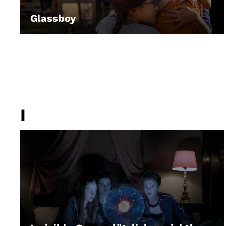
Glassboy
LEIHEN
I