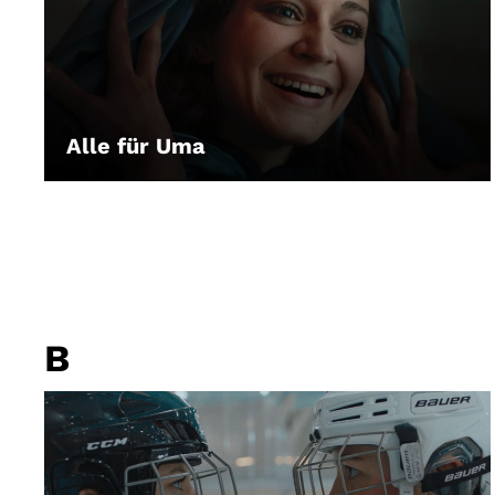
Alle für Uma
LEIHEN
B