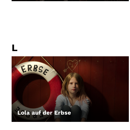
L
Lola auf der Erbse
LEIHEN