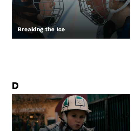
Breaking the Ice
LEIHEN
D