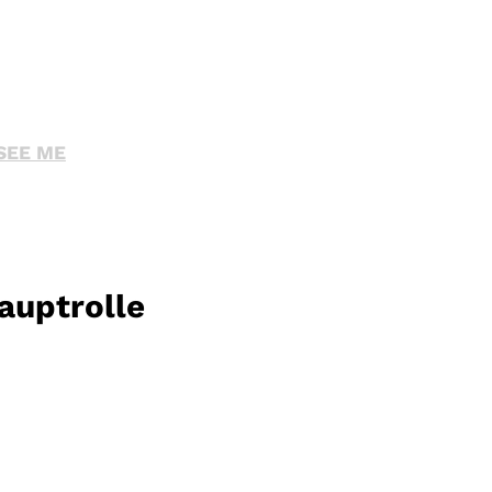
SEE ME
auptrolle