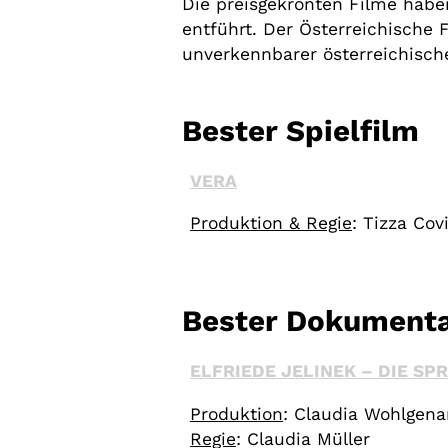
Die preisgekrönten Filme haben
entführt. Der Österreichische 
unverkennbarer österreichisch
Bester Spielfilm
VERA
Produktion & Regie
: Tizza Cov
Bester Dokumenta
ELFRIEDE JELINEK – DIE SP
Produktion
: Claudia Wohlgena
Regie
: Claudia Müller