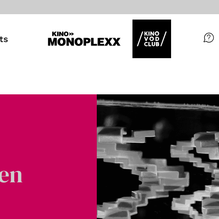
ts
Filme
Magazin
Kuratierungen
Events
nen
So geht’s
Filmpakete