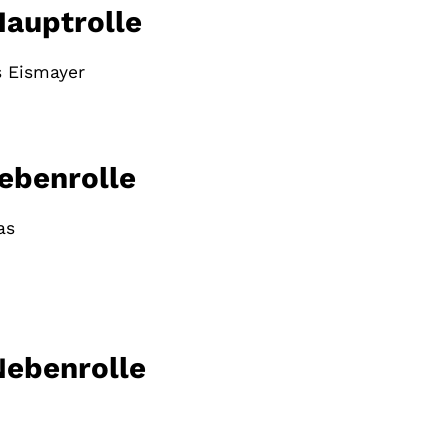
Hauptrolle
s Eismayer
ebenrolle
as
Nebenrolle