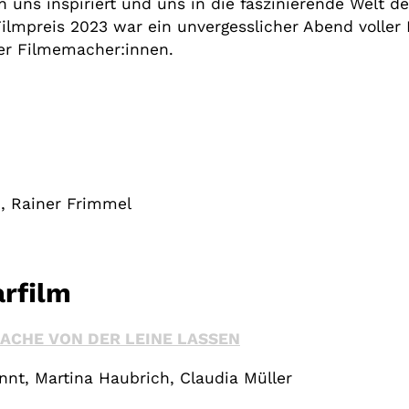
 uns inspiriert und uns in die faszinierende Welt d
Filmpreis 2023 war ein unvergesslicher Abend volle
er Filmemacher:innen.
i, Rainer Frimmel
rfilm
RACHE VON DER LEINE LASSEN
nnt, Martina Haubrich, Claudia Müller