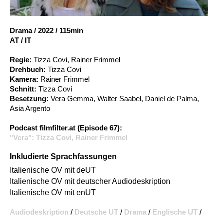
Account
Suche
Drama
/
2022
/
115min
AT / IT
Regie:
Tizza Covi, Rainer Frimmel
Drehbuch:
Tizza Covi
Kamera:
Rainer Frimmel
Schnitt:
Tizza Covi
Besetzung:
Vera Gemma, Walter Saabel, Daniel de Palma,
Asia Argento
Podcast filmfilter.at (Episode 67):
"Vera": Tizza Covi, Rainer Frimmel
Inkludierte Sprachfassungen
Italienische OV mit deUT
Italienische OV mit deutscher Audiodeskription
Italienische OV mit enUT
Audiodeskription
/
Deutsche UT
/
Drama
/
Englische UT
/