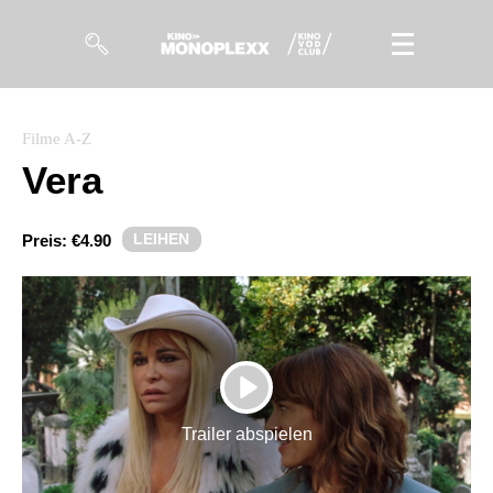
Filme
Filme A-Z
Vera
Magazin
Kuratierungen
LEIHEN
Preis:
€4.90
Events
So geht’s
Filmpakete
PLAY
Gutscheine
Trailer abspielen
& Filmpässe