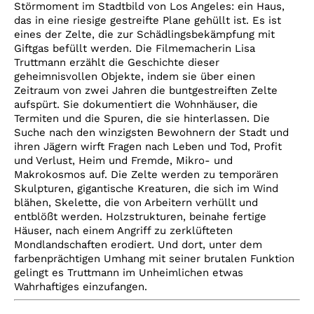
Störmoment im Stadtbild von Los Angeles: ein Haus,
das in eine riesige gestreifte Plane gehüllt ist. Es ist
eines der Zelte, die zur Schädlingsbekämpfung mit
Giftgas befüllt werden. Die Filmemacherin Lisa
Truttmann erzählt die Geschichte dieser
geheimnisvollen Objekte, indem sie über einen
Zeitraum von zwei Jahren die buntgestreiften Zelte
aufspürt. Sie dokumentiert die Wohnhäuser, die
Termiten und die Spuren, die sie hinterlassen. Die
Suche nach den winzigsten Bewohnern der Stadt und
ihren Jägern wirft Fragen nach Leben und Tod, Profit
und Verlust, Heim und Fremde, Mikro- und
Makrokosmos auf. Die Zelte werden zu temporären
Skulpturen, gigantische Kreaturen, die sich im Wind
blähen, Skelette, die von Arbeitern verhüllt und
entblößt werden. Holzstrukturen, beinahe fertige
Häuser, nach einem Angriff zu zerklüfteten
Mondlandschaften erodiert. Und dort, unter dem
farbenprächtigen Umhang mit seiner brutalen Funktion
gelingt es Truttmann im Unheimlichen etwas
Wahrhaftiges einzufangen.