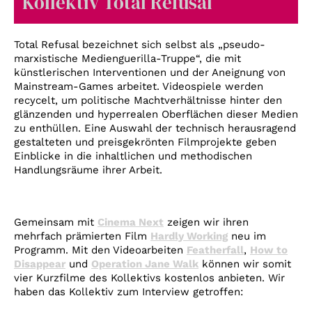
Kollektiv Total Refusal
Account
Suche
Total Refusal bezeichnet sich selbst als „pseudo-
marxistische Medienguerilla-Truppe“, die mit
künstlerischen Interventionen und der Aneignung von
Mainstream-Games arbeitet. Videospiele werden
recycelt, um politische Machtverhältnisse hinter den
glänzenden und hyperrealen Oberflächen dieser Medien
zu enthüllen. Eine Auswahl der technisch herausragend
gestalteten und preisgekrönten Filmprojekte geben
Einblicke in die inhaltlichen und methodischen
Handlungsräume ihrer Arbeit.
Gemeinsam mit
Cinema Next
zeigen wir ihren
mehrfach prämierten Film
Hardly Working
neu im
Programm. Mit den Videoarbeiten
Featherfall
,
How to
Disappear
und
Operation Jane Walk
können wir somit
vier Kurzfilme des Kollektivs kostenlos anbieten. Wir
haben das Kollektiv zum Interview getroffen: