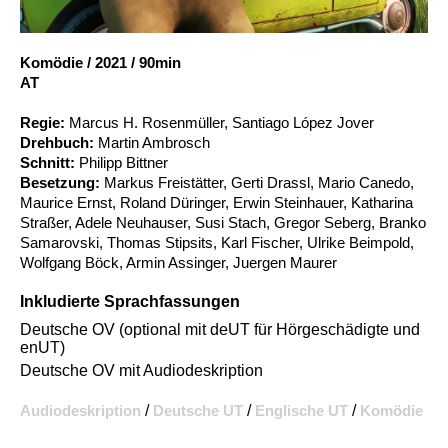
Account
Suche
Komödie
/
2021
/
90min
AT
Regie:
Marcus H. Rosenmüller, Santiago López Jover
Drehbuch:
Martin Ambrosch
Schnitt:
Philipp Bittner
Besetzung:
Markus Freistätter, Gerti Drassl, Mario Canedo,
Maurice Ernst, Roland Düringer, Erwin Steinhauer, Katharina
Straßer, Adele Neuhauser, Susi Stach, Gregor Seberg, Branko
Samarovski, Thomas Stipsits, Karl Fischer, Ulrike Beimpold,
Wolfgang Böck, Armin Assinger, Juergen Maurer
Inkludierte Sprachfassungen
Deutsche OV (optional mit deUT für Hörgeschädigte und
enUT)
Deutsche OV mit Audiodeskription
Audiodeskription
/
Deutsche UT
/
Englische UT
/
Komödie