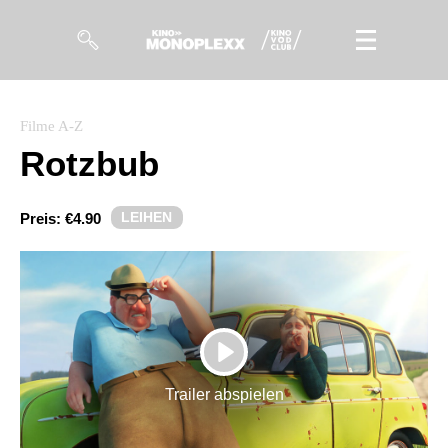
Filme
Filme A-Z
Rotzbub
Magazin
Kuratierungen
LEIHEN
Preis:
€4.90
Events
So geht’s
Filmpakete
PLAY
Gutscheine
Trailer abspielen
& Filmpässe