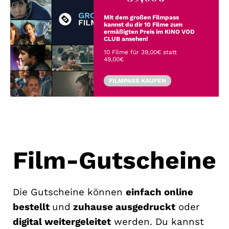
Mit dem großen Filmpass
kannst du dir 10 Filme zum
ermäßigten Preis im KINO VOD
CLUB ansehen!
10 Filme für 39,00€ statt
49,00€
FILMPASS KAUFEN
Film-Gutscheine
Die Gutscheine können
einfach online
bestellt
und
zuhause ausgedruckt
oder
digital weitergeleitet
werden. Du kannst