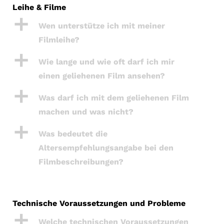
Leihe & Filme
a
Wen unterstütze ich mit meiner
Filmleihe?
a
Wie lange und wie oft darf ich mir
einen geliehenen Film ansehen?
a
Was darf ich mit dem geliehenen Film
machen und was nicht?
a
Was bedeutet die
Altersempfehlungsangabe bei den
Filmbeschreibungen?
Technische Voraussetzungen und Probleme
a
Welche technischen Voraussetzungen