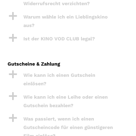
Widerrufsrecht verzichten?
a
Warum wähle ich ein Lieblingskino
aus?
a
Ist der KINO VOD CLUB legal?
Gutscheine & Zahlung
a
Wie kann ich einen Gutschein
einlösen?
a
Wie kann ich eine Leihe oder einen
Gutschein bezahlen?
a
Was passiert, wenn ich einen
Gutscheincode für einen günstigeren
Film einlöse?