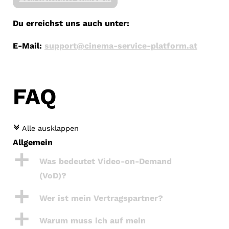
Du erreichst uns auch unter:
E-Mail:
support@cinema-service-platform.at
FAQ
c
Alle ausklappen
Allgemein
a
Was bedeutet Video-on-Demand
(VoD)?
a
Wer ist mein Vertragspartner?
a
Warum muss ich auf mein