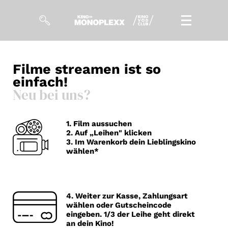
Filme
Filme streamen
ist so
einfach!
Magazin
Neu bei uns?
Kuratierungen
VOD-Events
1. Film aussuchen
2. Auf „Leihen" klicken
3. Im Warenkorb dein Lieblingskino
wählen*
So geht’s
Filmpakete
4. Weiter zur Kasse, Zahlungsart
Gutscheine
wählen oder Gutscheincode
& Filmpässe
eingeben. 1/3 der Leihe geht direkt
an dein Kino!