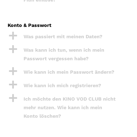
Konto & Passwort
a
Was passiert mit meinen Daten?
a
Was kann ich tun, wenn ich mein
Passwort vergessen habe?
a
Wie kann ich mein Passwort ändern?
a
Wie kann ich mich registrieren?
a
Ich möchte den KINO VOD CLUB nicht
mehr nutzen. Wie kann ich mein
Konto löschen?