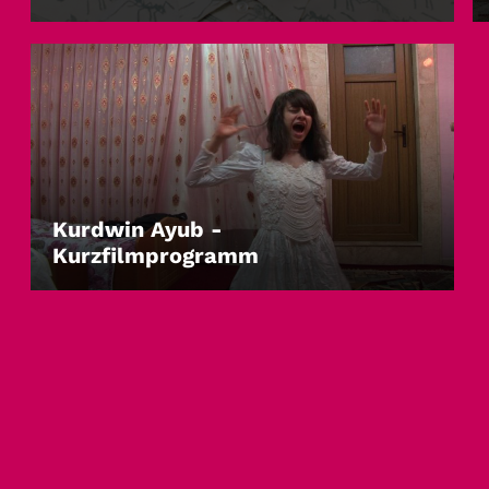
Kurdwin Ayub -
Kurzfilmprogramm
LEIHEN