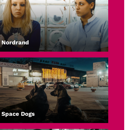
Nordrand
LEIHEN
Space Dogs
LEIHEN