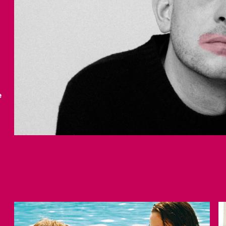
Gutscheine
& Filmpässe
Account
Suche
e