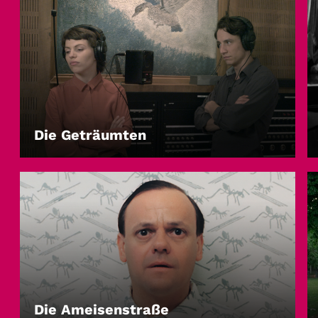
Die Geträumten
LEIHEN
Die Ameisenstraße
LEIHEN