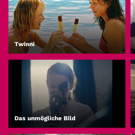
Twinni
LEIHEN
Das unmögliche Bild
LEIHEN