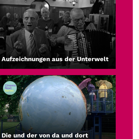
Aufzeichnungen aus der Unterwelt
LEIHEN
Die und der von da und dort
LEIHEN