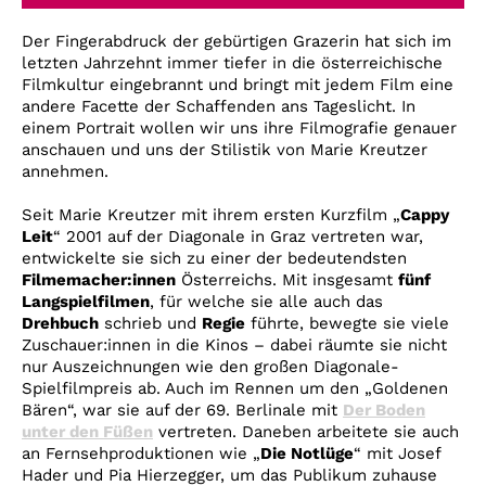
Account
Der Fingerabdruck der gebürtigen Grazerin hat sich im
Suche
letzten Jahrzehnt immer tiefer in die österreichische
Filmkultur eingebrannt und bringt mit jedem Film eine
andere Facette der Schaffenden ans Tageslicht. In
einem Portrait wollen wir uns ihre Filmografie genauer
anschauen und uns der Stilistik von Marie Kreutzer
annehmen.
Seit Marie Kreutzer mit ihrem ersten Kurzfilm „
Cappy
Leit
“ 2001 auf der Diagonale in Graz vertreten war,
entwickelte sie sich zu einer der bedeutendsten
Filmemacher:innen
Österreichs. Mit insgesamt
fünf
Langspielfilmen
, für welche sie alle auch das
Drehbuch
schrieb und
Regie
führte, bewegte sie viele
Zuschauer:innen in die Kinos – dabei räumte sie nicht
nur Auszeichnungen wie den großen Diagonale-
Spielfilmpreis ab. Auch im Rennen um den „Goldenen
Bären“, war sie auf der 69. Berlinale mit
Der Boden
unter den Füßen
vertreten. Daneben arbeitete sie auch
an Fernsehproduktionen wie „
Die Notlüge
“ mit Josef
Hader und Pia Hierzegger, um das Publikum zuhause