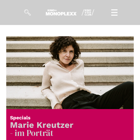
Filme
Magazin
Kuratierungen
Events
So geht’s
Filmpakete
Specials
Gutscheine
Marie Kreutzer
& Filmpässe
- im Porträt