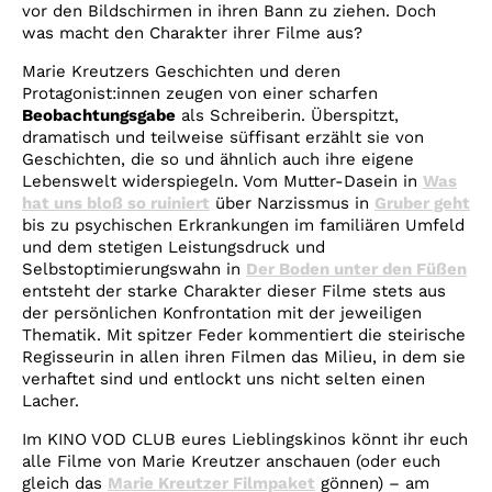
vor den Bildschirmen in ihren Bann zu ziehen. Doch
was macht den Charakter ihrer Filme aus?
Marie Kreutzers Geschichten und deren
Protagonist:innen zeugen von einer scharfen
Beobachtungsgabe
als Schreiberin. Überspitzt,
dramatisch und teilweise süffisant erzählt sie von
Geschichten, die so und ähnlich auch ihre eigene
Lebenswelt widerspiegeln. Vom Mutter-Dasein in
Was
hat uns bloß so ruiniert
über Narzissmus in
Gruber geht
bis zu psychischen Erkrankungen im familiären Umfeld
und dem stetigen Leistungsdruck und
Selbstoptimierungswahn in
Der Boden unter den Füßen
entsteht der starke Charakter dieser Filme stets aus
der persönlichen Konfrontation mit der jeweiligen
Thematik. Mit spitzer Feder kommentiert die steirische
Regisseurin in allen ihren Filmen das Milieu, in dem sie
verhaftet sind und entlockt uns nicht selten einen
Lacher.
Im KINO VOD CLUB eures Lieblingskinos könnt ihr euch
alle Filme von Marie Kreutzer anschauen (oder euch
gleich das
Marie Kreutzer Filmpaket
gönnen) – am