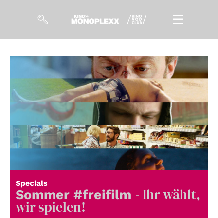
Filme
Magazin
Kuratierungen
Events
So geht’s
Filmpakete
Specials
- Ihr wählt,
Gutscheine
Sommer #freifilm
& Filmpässe
wir spielen!