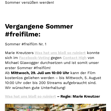
Sommer versüßen werden!
Vergangene Sommer
#freifilme:
Sommer #freifilm Nr. 1
Marie Kreutzers
Was hat uns bloß so ruiniert
konnte
sich im
Facebook-Voting
gegen
Contact High
von
Michael Glawogger durchsetzen und ist somit unser
erster Sommer #freifilm!
Ab
Mittwoch,
29. Juli um 10:00 Uhr
kann der Film
kostenlos geliehen werden – bis Mittwoch, 5. August
10:00 Uhr oder bis 200 Streams aufgebraucht sind.
Wir wünschen gute Unterhaltung!
Was hat uns bloß so ruiniert
– Regie: Marie Kreutzer