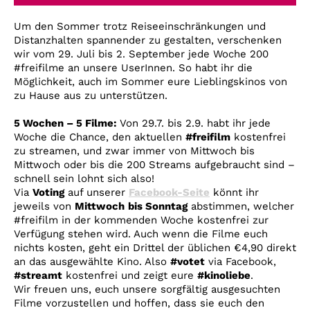
Account
Um den Sommer trotz Reiseeinschränkungen und
Suche
Distanzhalten spannender zu gestalten, verschenken
wir vom 29. Juli bis 2. September jede Woche 200
#freifilme an unsere UserInnen. So habt ihr die
Möglichkeit, auch im Sommer eure Lieblingskinos von
zu Hause aus zu unterstützen.
5 Wochen – 5 Filme:
Von 29.7. bis 2.9. habt ihr jede
Woche die Chance, den aktuellen
#freifilm
kostenfrei
zu streamen, und zwar immer von Mittwoch bis
Mittwoch oder bis die 200 Streams aufgebraucht sind –
schnell sein lohnt sich also!
Via
Voting
auf unserer
Facebook-Seite
könnt ihr
jeweils von
Mittwoch
bis Sonntag
abstimmen, welcher
#freifilm in der kommenden Woche kostenfrei zur
Verfügung stehen wird. Auch wenn die Filme euch
nichts kosten, geht ein Drittel der üblichen €4,90 direkt
an das ausgewählte Kino. Also
#votet
via Facebook,
#streamt
kostenfrei und zeigt eure
#kinoliebe
.
Wir freuen uns, euch unsere sorgfältig ausgesuchten
Filme vorzustellen und hoffen, dass sie euch den