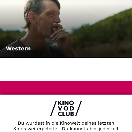
Western
Impressum & Datenschutz
AGB
Kontakt
FAQ
Du wurdest in die Kinowelt deines letzten
Newsletter
Kinos weitergeleitet. Du kannst aber jederzeit