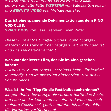
welche Filme mich immer berühren – und dazu
gehören auf alle Fälle
WESTERN
von Valeska Grisebach
und
BENNY’S VIDEO
von Michael Haneke.
Das ist eine spannende Dokumentation aus dem KINO
VOD CLUB:
SPACE DOGS
von Elsa Kremser, Levin Peter
Dieser Film enthält unglaubliches Found Footage-
Material, das stark mit der heutigen Zeit verbunden ist
und uns viel darüber erzählt.
Was war der letzte Film, den Sie im Kino gesehen
haben?
POOR THINGS von Yorgos Lanthimos beim Filmfestival
in Venedig. Und im aktuellen Kinobetrieb PASSAGES
von Ira Sachs.
Was ist Ihr Pro-Tipp für die Festivalbesucher:innen?
Ich persönlich bevorzuge die vordere Hälfte des Saals,
um nahe an der Leinwand zu sein. Und wenn es nach
meinem Geschmack geht, empfehle ich auf alle Fälle
die Vormittagsvorführungen!