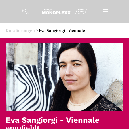
Kuratierungen
> Eva Sangiorgi - Viennale
Filme
Magazin
Kuratierungen
Events
So geht’s
Filmpakete
Gutscheine
Eva Sangiorgi - Viennale
& Filmpässe
empfiehlt