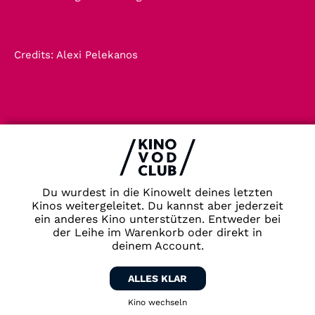
Credits:
Alexi Pelekanos
Impressum & Datenschutz
AGB
Kontakt
FAQ
Du wurdest in die Kinowelt deines letzten
Newsletter
Kinos weitergeleitet. Du kannst aber jederzeit
ein anderes Kino unterstützen. Entweder bei
Partner
der Leihe im Warenkorb oder direkt in
deinem Account.
ALLES KLAR
Kino wechseln
Zurück zum Kino