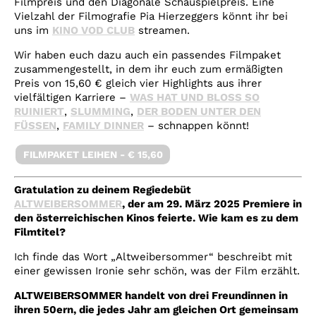
Filmpreis und den Diagonale Schauspielpreis. Eine
Vielzahl der Filmografie Pia Hierzeggers könnt ihr bei
uns im
KINO VOD CLUB
streamen.
Wir haben euch dazu auch ein passendes Filmpaket
zusammengestellt, in dem ihr euch zum ermäßigten
Preis von 15,60 € gleich vier Highlights aus ihrer
vielfältigen Karriere –
WAS HAT UND BLOSS SO
RUINIERT
,
SLUMMING
,
DER BODEN UNTER DEN
FÜSSEN
,
FAMILY DINNER
– schnappen könnt!
FILMPAKET LEIHEN - € 15,60
Gratulation zu deinem Regiedebüt
ALTWEIBERSOMMER
, der am 29. März 2025 Premiere in
den österreichischen Kinos feierte. Wie kam es zu dem
Filmtitel?
Ich finde das Wort „Altweibersommer“ beschreibt mit
einer gewissen Ironie sehr schön, was der Film erzählt.
ALTWEIBERSOMMER handelt von drei Freundinnen in
ihren 50ern, die jedes Jahr am gleichen Ort gemeinsam