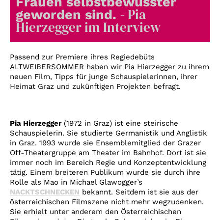
Frauen selbstbewusster
Account
- Pia
geworden sind.
Suche
Hierzegger im Interview
Passend zur Premiere ihres Regiedebüts
ALTWEIBERSOMMER haben wir Pia Hierzegger zu ihrem
neuen Film, Tipps für junge Schauspielerinnen, ihrer
Heimat Graz und zukünftigen Projekten befragt.
Pia Hierzegger
(1972 in Graz) ist eine steirische
Schauspielerin. Sie studierte Germanistik und Anglistik
in Graz. 1993 wurde sie Ensemblemitglied der Grazer
Off-Theatergruppe am Theater im Bahnhof. Dort ist sie
immer noch im Bereich Regie und Konzeptentwicklung
tätig. Einem breiteren Publikum wurde sie durch ihre
Rolle als Mao in Michael Glawogger’s
NACKTSCHNECKEN
bekannt. Seitdem ist sie aus der
österreichischen Filmszene nicht mehr wegzudenken.
Sie erhielt unter anderem den Österreichischen