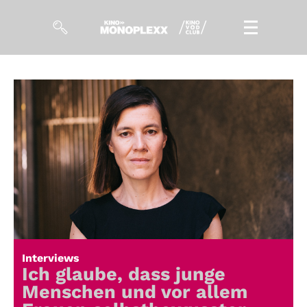
Filme
Magazin
Kuratierungen
Events
So geht’s
Filmpakete
Interviews
Gutscheine
Ich glaube, dass junge
& Filmpässe
Menschen und vor allem