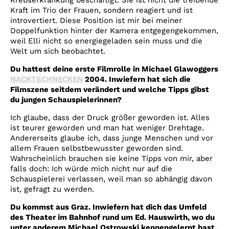
Krebserkrankung beschäftigt. Sie ist nicht die treibende
Kraft im Trio der Frauen, sondern reagiert und ist
introvertiert. Diese Position ist mir bei meiner
Doppelfunktion hinter der Kamera entgegengekommen,
weil Elli nicht so energiegeladen sein muss und die
Welt um sich beobachtet.
Du hattest deine erste Filmrolle in Michael Glawoggers
NACKTSCHNECKEN
2004.
Inwiefern hat sich die
Filmszene seitdem verändert und welche Tipps gibst
du jungen Schauspielerinnen?
Ich glaube, dass der Druck größer geworden ist. Alles
ist teurer geworden und man hat weniger Drehtage.
Andererseits glaube ich, dass junge Menschen und vor
allem Frauen selbstbewusster geworden sind.
Wahrscheinlich brauchen sie keine Tipps von mir, aber
falls doch: Ich würde mich nicht nur auf die
Schauspielerei verlassen, weil man so abhängig davon
ist, gefragt zu werden.
Du kommst aus Graz. Inwiefern hat dich das Umfeld
des Theater im Bahnhof rund um Ed. Hauswirth, wo du
unter anderem Michael Ostrowski kennengelernt hast,