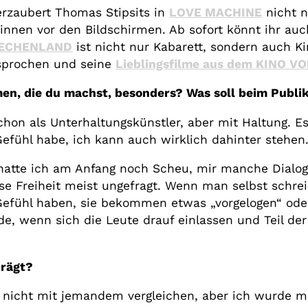
erzaubert Thomas Stipsits in
LOVE MACHINE
nicht n
nnen vor den Bildschirmen. Ab sofort könnt ihr au
IECHENLAND
ist nicht nur Kabarett, sondern auch Ki
esprochen und seine
Lieblingsfilme aus dem KINO V
ilmen, die du machst, besonders? Was soll beim Pu
chon als Unterhaltungskünstler, aber mit Haltung. Es
efühl habe, ich kann auch wirklich dahinter stehen
, hatte ich am Anfang noch Scheu, mir manche Dial
se Freiheit meist ungefragt. Wenn man selbst schreib
 Gefühl haben, sie bekommen etwas „vorgelogen“ ode
e, wenn sich die Leute drauf einlassen und Teil de
prägt?
n nicht mit jemandem vergleichen, aber ich wurde m