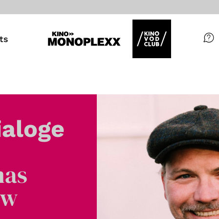
ts
Filme
Magazin
Kuratierungen
ialoge
Events
mas
So geht’s
ew
Filmpakete