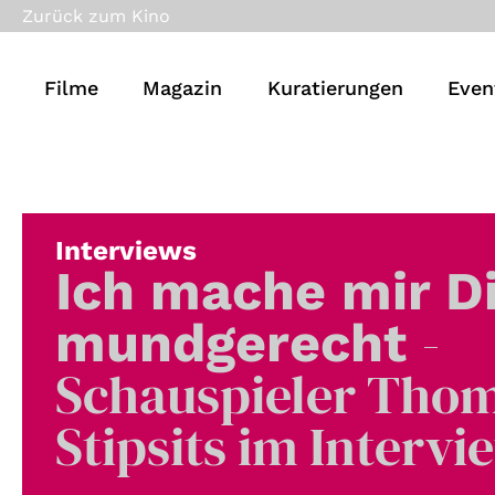
Zurück zum Kino
Filme
Magazin
Kuratierungen
Even
Interviews
Ich mache mir D
-
mundgerecht
Schauspieler Tho
Stipsits im Intervi