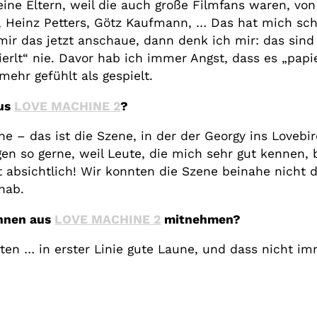
eine Eltern, weil die auch große Filmfans waren, von
r, Heinz Petters, Götz Kaufmann, … Das hat mich sch
ir das jetzt anschaue, dann denk ich mir: das sind 
erlt“ nie. Davor hab ich immer Angst, dass es „papier
ehr gefühlt als gespielt.
aus
LOVE MACHINE 2
?
ne – das ist die Szene, in der der Georgy ins Lovebi
en so gerne, weil Leute, die mich sehr gut kennen,
 absichtlich! Wir konnten die Szene beinahe nicht 
hab.
innen aus
LOVE MACHINE 2
mitnehmen?
en … in erster Linie gute Laune, und dass nicht im