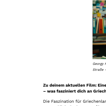
Georgy H
Straße 
Zu deinem aktuellen Film: Ein
– was fasziniert dich an Grie
Die Faszination für Griechenl