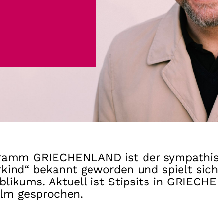
Gutscheine
& Filmpässe
Account
Suche
ramm GRIECHENLAND ist der sympathisch
rkind“ bekannt geworden und spielt sich
blikums. Aktuell ist Stipsits in GRIEC
ilm gesprochen.