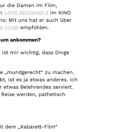
ur die Damen im Film,
ch
LOVE MACHINE 2
im KINO
no: Mit uns hat er auch über
OD CLUB
empfohlen.
blikum ankommen?
 ist mir wichtig, dass Dinge
.
oge „mundgerecht“ zu machen.
t, ist es ja etwas anderes. Ich
r etwas Belehrendes serviert.
r Reise werden, pathetisch
it dem „Kabarett-Film“