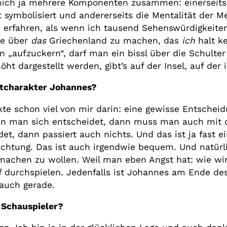
mich ja mehrere Komponenten zusammen: einerseits 
t symbolisiert und andererseits die Mentalität der 
erfahren, als wenn ich tausend Sehenswürdigkeite
te über
das
Griechenland zu machen, das
ich
halt k
 „aufzuckern“, darf man ein bissl über die Schulter b
ht dargestellt werden, gibt’s auf der Insel, auf der 
uptcharakter Johannes?
kte schon viel von mir darin: eine gewisse Entscheid
n man sich entscheidet, dann muss man auch mit 
et, dann passiert auch nichts. Und das ist ja fast 
 Richtung. Das ist auch irgendwie bequem. Und natür
 machen zu wollen. Weil man eben Angst hat: wie wi
 durchspielen. Jedenfalls ist Johannes am Ende de
auch gerade.
r Schauspieler?