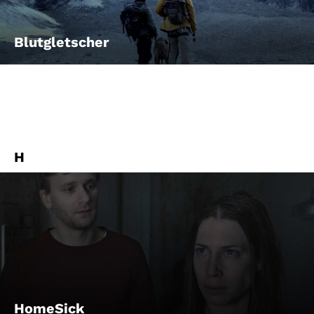
Blutgletscher
H
HomeSick