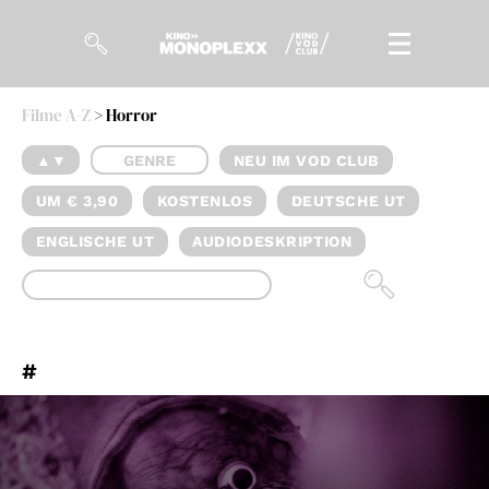
Filme A-Z
> Horror
Filme
▲▼
GENRE
NEU IM VOD CLUB
Magazin
UM € 3,90
KOSTENLOS
DEUTSCHE UT
Kuratierungen
ENGLISCHE UT
AUDIODESKRIPTION
Events
So geht’s
#
Filmpakete
Gutscheine
& Filmpässe