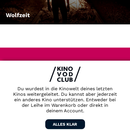
Wolfzeit
Impressum & Datenschutz
AGB
Kontakt
FAQ
Du wurdest in die Kinowelt deines letzten
Newsletter
Kinos weitergeleitet. Du kannst aber jederzeit
ein anderes Kino unterstützen. Entweder bei
Partner
der Leihe im Warenkorb oder direkt in
deinem Account.
ALLES KLAR