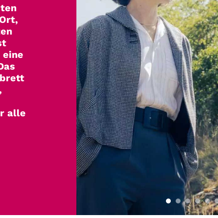
 haben
ten
e Film