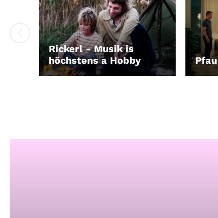
Rickerl - Musik is
höchstens a Hobby
Pfau
LEIHEN
LEIH