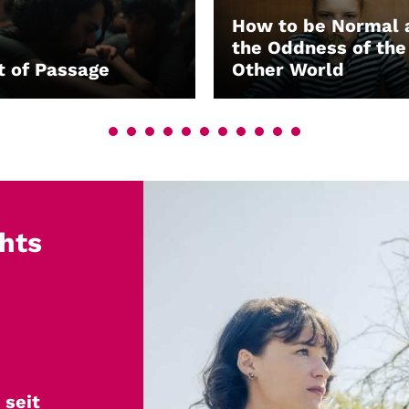
How to be Normal 
the Oddness of the
t of Passage
Other World
EN
LEIHEN
ir