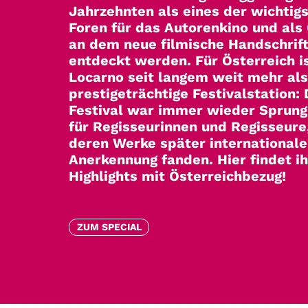
sorgen für das passende
Sommerprogramm auf der Couch.
Passend zur aktuellen Hitzewelle
wir euch ein neues Filmpaket
zusammengestellt, das
österreichisches Kino,
Sommerstimmung und jede Menge
Unterhaltung vereint.
Zum Hitzerekord-Wochenende bie
wir einen Aktionspreis von 2,90€ j
im Paket!
ZUM FILMPAKET