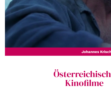
Johannes Krisc
Österreichisc
Kinofilme