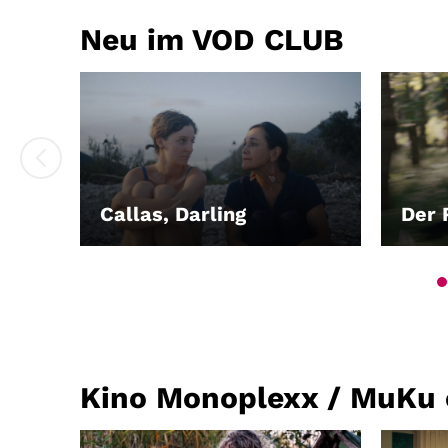
Neu im VOD CLUB
Callas, Darling
Der 
LEIHEN
LEIH
Kino Monoplexx / MuKu e