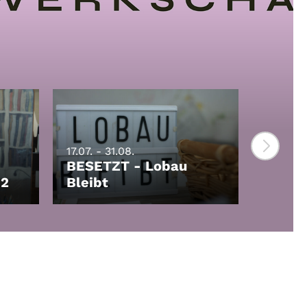
17.07. - 31.08.
BESETZT - Lobau
17.07. - 
 2
Bleibt
Spinn
LEIHEN
LEIHEN