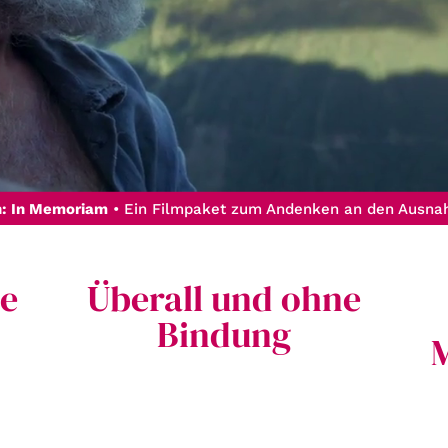
Gutscheine
& Filmpässe
Account
Suche
h: In Memoriam
• Ein Filmpaket zum Andenken an den Ausna
he
Überall und ohne
Bindung