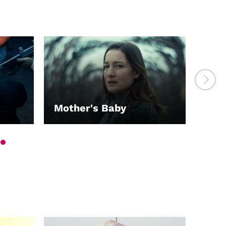
On 
Eur
Mother's Baby
Sah
LEIHEN
LEI