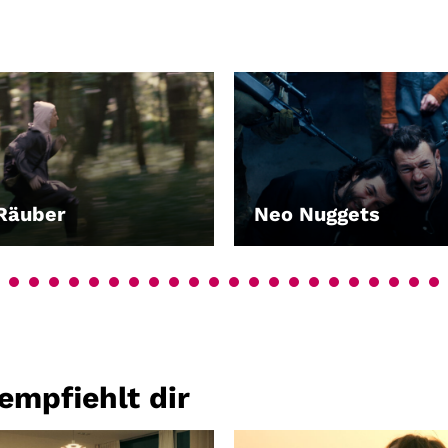
Räuber
Neo Nuggets
EN
LEIHEN
mpfiehlt dir