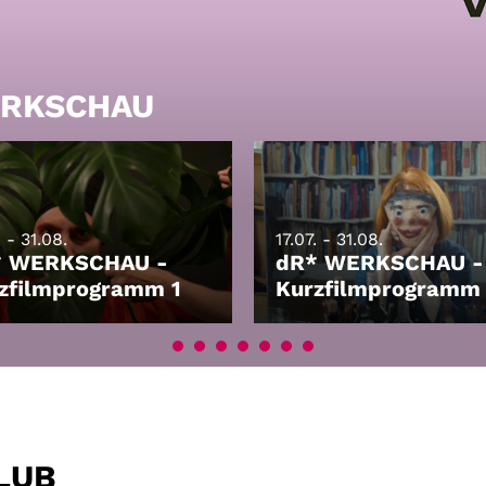
WERKSCHAU
. - 31.08.
17.07. - 31.08.
* WERKSCHAU -
dR* WERKSCHAU -
zfilmprogramm 1
Kurzfilmprogramm
HEN
LEIHEN
CLUB