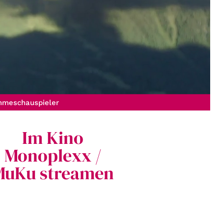
hmeschauspieler
Im Kino
Monoplexx /
MuKu streamen