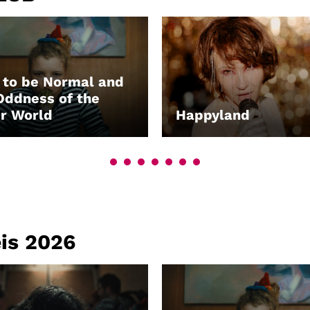
to be Normal and
Oddness of the
r World
Happyland
EN
LEIHEN
eis 2026