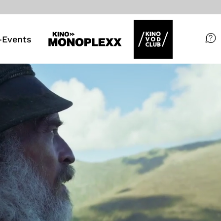
Events
Filme
Magazin
Kuratierungen
VOD-Events
So geht’s
Filmpakete