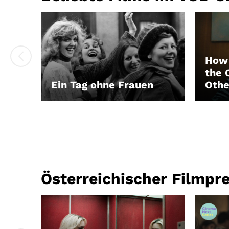
How 
the 
Ein Tag ohne Frauen
Othe
LEIHEN
LEIH
Österreichischer Filmpr