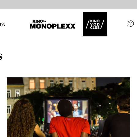
ts
Filme
s
Magazin
Kuratierungen
Events
So geht’s
Filmpakete