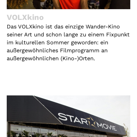
Gutscheine
& Filmpässe
VOLXkino
Account
Das VOLXkino ist das einzige Wander-Kino
seiner Art und schon lange zu einem Fixpunkt
Suche
im kulturellen Sommer geworden: ein
außergewöhnliches Filmprogramm an
außergewöhnlichen (Kino-)Orten.