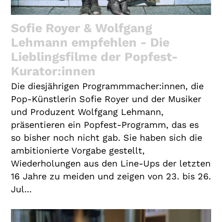
Gutscheine
& Filmpässe
Sofie Royer & Wolfgang
Lehmann empfehlen - Die
Account
Lieblingsfilme der Popfest-
Suche
Kurator:innen
Die diesjährigen Programmmacher:innen, die
Pop-Künstlerin Sofie Royer und der Musiker
und Produzent Wolfgang Lehmann,
präsentieren ein Popfest-Programm, das es
so bisher noch nicht gab. Sie haben sich die
ambitionierte Vorgabe gestellt,
Wiederholungen aus den Line-Ups der letzten
16 Jahre zu meiden und zeigen von 23. bis 26.
Jul...