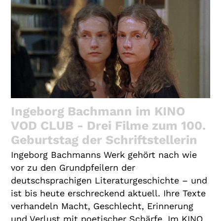
Ingeborg Bachmann im KINO
VOD CLUB - Drei Filme zum 100.
Geburtstag der Schriftstellerin
Ingeborg Bachmanns Werk gehört nach wie
vor zu den Grundpfeilern der
deutschsprachigen Literaturgeschichte – und
ist bis heute erschreckend aktuell. Ihre Texte
verhandeln Macht, Geschlecht, Erinnerung
und Verlust mit poetischer Schärfe. Im KINO